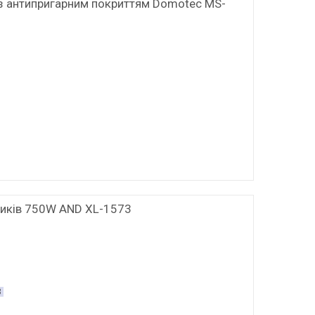
 з антипригарним покриттям Domotec MS-
чиків 750W AND XL-1573
8