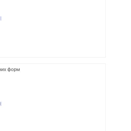
1
зних форм
3