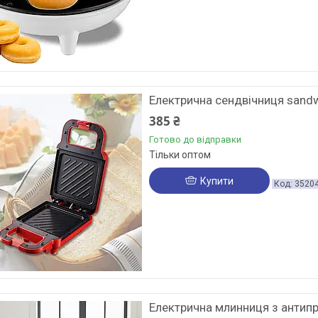
Електрична сендвічниця sand
385 ₴
Готово до відправки
Тільки оптом
Купити
3520
Електрична млинниця з антип