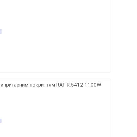
8
нтипригарним покриттям RAF R.5412 1100W
6