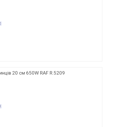
2
инців 20 см 650W RAF R.5209
9