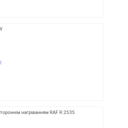
W
2
тороннім нагріванням RAF R.2535