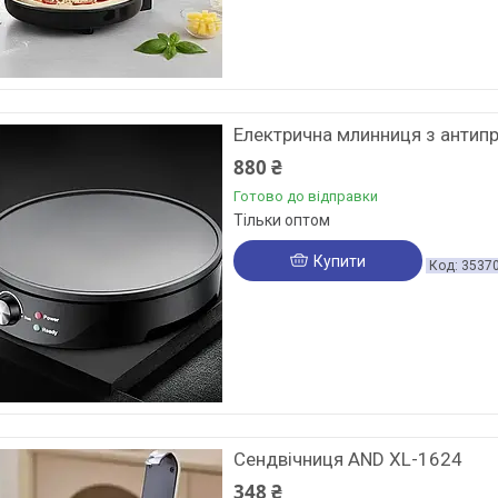
Електрична млинниця з антип
880 ₴
Готово до відправки
Тільки оптом
Купити
3537
Сендвічниця AND XL-1624
348 ₴