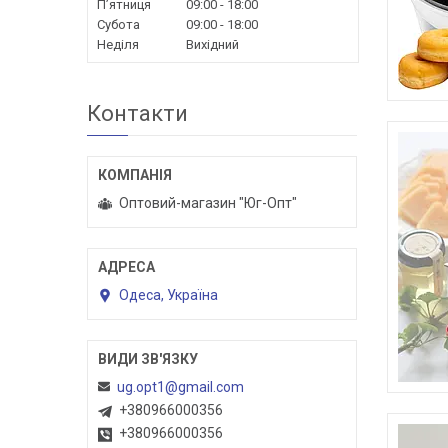
Пʼятниця
09:00
18:00
Субота
09:00
18:00
Неділя
Вихідний
Контакти
Оптовий-магазин "Юг-Опт"
Одеса, Україна
ug.opt1@gmail.com
+380966000356
+380966000356