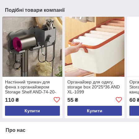
Подібні товари компанії
Настінний тримач для
Органайзер для одягу,
Орга
фена з органайзером
storage box 20*25*36 AND
Stor
Storage Shelf AND-74-20-
XL-1099
канц
50PCS
110
55
60
₴
₴
Купити
Купити
Про нас