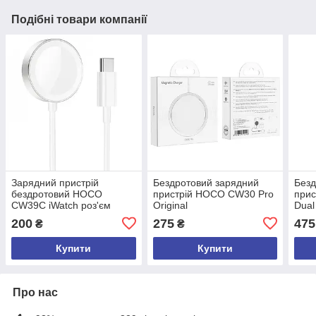
Подібні товари компанії
Зарядний пристрій
Бездротовий зарядний
Безд
бездротовий HOCO
пристрій HOCO CW30 Pro
при
CW39C iWatch роз'єм
Original
Dual
USB-C
200
275
475
₴
₴
Купити
Купити
Про нас