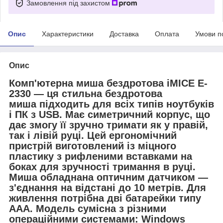
Замовлення під захистом
Опис
Характеристики
Доставка
Оплата
Умови п
Опис
Комп'ютерна миша бездротова iMICE E-
2330 — ця стильна бездротова
миша підходить для всіх типів ноутбуків
і ПК з USB. Має симетричний корпус, що
дає змогу її зручно тримати як у правій,
так і лівій руці. Цей ергономічний
пристрій виготовлений із міцного
пластику з рифленими вставками на
боках для зручності тримання в руці.
Миша обладнана оптичним датчиком —
з'єднання на відстані до 10 метрів. Для
живлення потрібна дві батарейки типу
ААА. Модель сумісна з різними
операційними системами: Windows