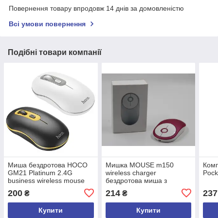
Повернення товару впродовж 14 днів за домовленістю
Всі умови повернення
Подібні товари компанії
Миша бездротова HOCO
Мишка MOUSE m150
Ком
GM21 Platinum 2.4G
wireless charger
Pock
business wireless mouse
бездротова миша з
зарядкою
200
214
237
₴
₴
Купити
Купити