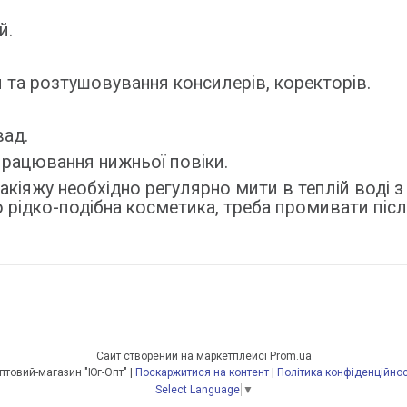
й.
 та розтушовування консилерів, коректорів.
вад.
працювання нижньої повіки.
акіяжу необхідно регулярно мити в теплій воді
 рідко-подібна косметика, треба промивати піс
Сайт створений на маркетплейсі
Prom.ua
Оптовий-магазин "Юг-Опт" |
Поскаржитися на контент
|
Політика конфіденційнос
Select Language
▼