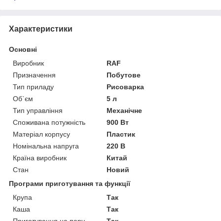
Характеристики
Основні
Виробник
RAF
Призначення
Побутове
Тип приладу
Рисоварка
Об`єм
5 л
Тип управління
Механічне
Споживана потужність
900 Вт
Матеріал корпусу
Пластик
Номінальна напруга
220 В
Країна виробник
Китай
Стан
Новий
Програми приготування та функції
Крупа
Так
Каша
Так
Приготування на пару
Так