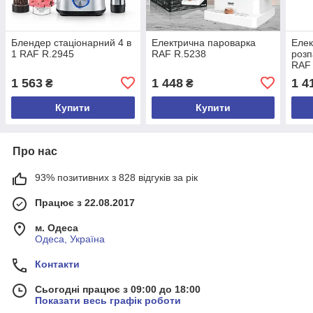
Блендер стаціонарний 4 в
Електрична пароварка
Елек
1 RAF R.2945
RAF R.5238
розп
RAF
1 563
1 448
1 4
₴
₴
Купити
Купити
Про нас
93% позитивних з 828 відгуків за рік
Працює з 22.08.2017
м. Одеса
Одеса, Україна
Контакти
Сьогодні працює з 09:00 до 18:00
Показати весь графік роботи