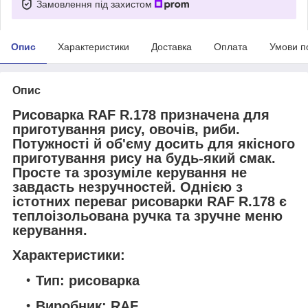
Замовлення під захистом
Опис
Характеристики
Доставка
Оплата
Умови п
Опис
Рисоварка RAF R.178 призначена для
приготування рису, овочів, риби.
Потужності й об'єму досить для якісного
приготування рису на будь-який смак.
Просте та зрозуміле керування не
завдасть незручностей. Однією з
істотних переваг рисоварки RAF R.178 є
теплоізольована ручка та зручне меню
керування.
Характеристики:
Тип: рисоварка
Виробник: RAF