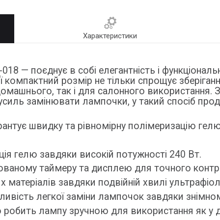
Характеристики
018 — поєднує в собі елегантність і функціонал
Її компактний розмір не тільки спрощує зберіган
омашнього, так і для салонного використання. 
усиль замінювати лампочки, у такий спосіб про
рантує швидку та рівномірну полімеризацію гелю 
ія гелю завдяки високій потужності 240 Вт.
удованому таймеру та дисплею для точного контр
х матеріалів завдяки подвійній хвилі ультрафіол
ивість легкої заміни лампочок завдяки знімном
 робить лампу зручною для використання як у до