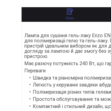
Опис
Лампа для сушіння гель-лаку Enzo EN-
для полімеризації гелю та гель-лаку. 
пристрій ідеальним вибором як для д
догляду за лампою й дає змогу без з
пристрою.
Має разючу потужність 240 Вт, що га
Переваги
Швидка та рівномірна полімеризац
Легкість у керуванні завдяки вб
Полімеризація різних типів гелеви
Простота обслуговування та можл
Компактний і стильний дизайн, що