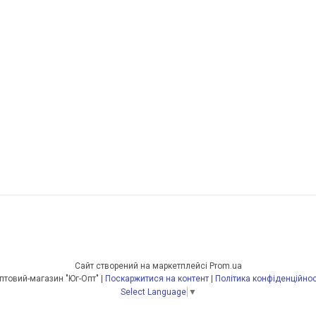
Сайт створений на маркетплейсі
Prom.ua
Оптовий-магазин "Юг-Опт" |
Поскаржитися на контент
|
Політика конфіденційнос
Select Language
▼