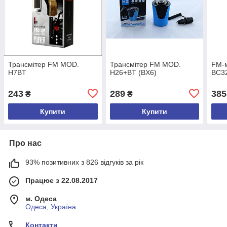
Трансмітер FM MOD.
Трансмітер FM MOD.
FM-м
H7BT
H26+BT (BX6)
BC3
243
289
385
₴
₴
Купити
Купити
Про нас
93% позитивних з 826 відгуків за рік
Працює з 22.08.2017
м. Одеса
Одеса, Україна
Контакти