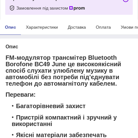
Замовлення під захистом
Опис
Характеристики
Доставка
Оплата
Умови п
Опис
FM-модулятор трансмітер Bluetooth
Borofone BC49 June це високоякісний
спосіб слухати улюблену музику в
автомобілі без потреби під'єднувати
телефон до автомагнітолу кабелем.
Переваги:
Багаторівневий захист
Пристрій компактний і зручний у
використанні
Якісні матеріали забезпечать