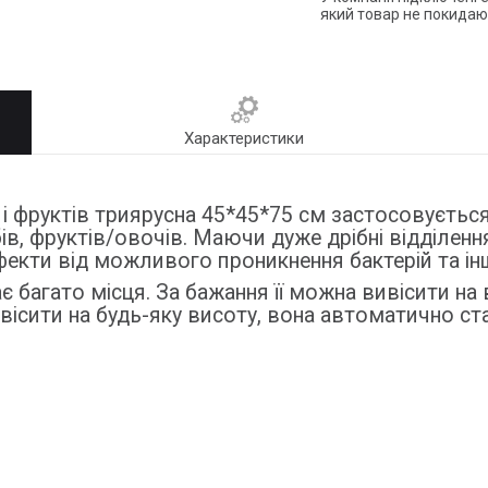
який товар не покидаю
Характеристики
в і фруктів триярусна 45*45*75 см застосовується
в, фруктів/овочів. Маючи дуже дрібні відділення
ефекти від можливого проникнення бактерій та і
є багато місця. За бажання її можна вивісити на
овісити на будь-яку висоту, вона автоматично с