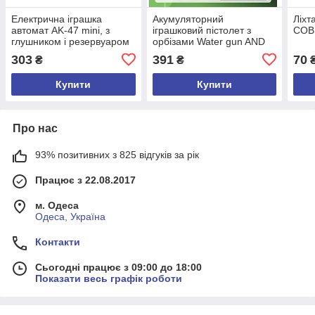
Електрична іграшка
Акумуляторний
Ліхт
автомат AK-47 mini, з
іграшковий пістолет з
COB 
глушником і резервуаром
орбізами Water gun AND
під орбізи, червоний
WH74
303
391
70
₴
₴
(-350)
Купити
Купити
Про нас
93% позитивних з 825 відгуків за рік
Працює з 22.08.2017
м. Одеса
Одеса, Україна
Контакти
Сьогодні працює з 09:00 до 18:00
Показати весь графік роботи