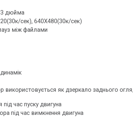
4,3 дюйма
20(30к/сек), 640Х480(30к/сек)
 пауз між файлами
 динамік
р використовується як дзеркало заднього огляд
під час пуску двигуна
ра під час вимкнення двигуна