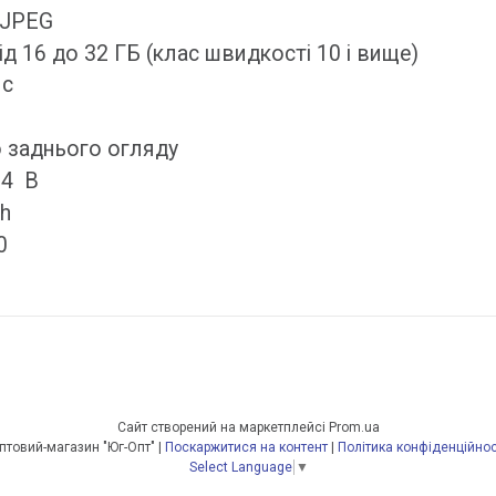
 JPEG
ід 16 до 32 ГБ (клас швидкості 10 і вище)
ис
о заднього огляду
24 В
Ah
0
Сайт створений на маркетплейсі
Prom.ua
Оптовий-магазин "Юг-Опт" |
Поскаржитися на контент
|
Політика конфіденційнос
Select Language
▼