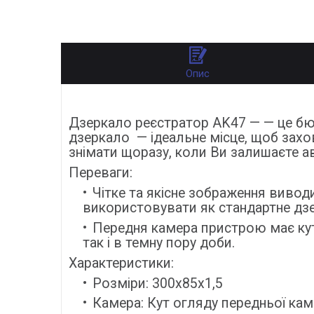
Опис
Дзеркало реєстратор AK47 — — це б
дзеркало — ідеальне місце, щоб захов
знімати щоразу, коли Ви залишаєте а
Переваги:
Чітке та якісне зображення виво
використовувати як стандартне дз
Передня камера пристрою має кут о
так і в темну пору доби.
Характеристики:
Розміри: 300х85х1,5
Камера: Кут огляду передньої кам