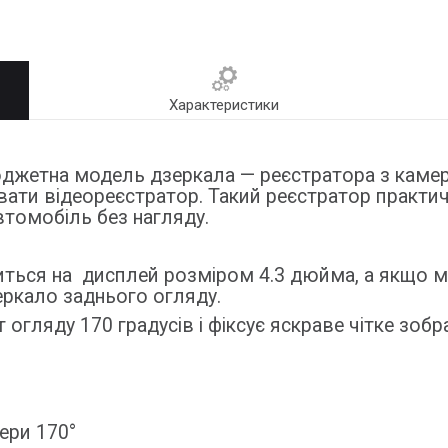
Характеристики
юджетна модель дзеркала — реєстратора з каме
ати відеореєстратор. Такий реєстратор практичн
втомобіль без нагляду.
диться на дисплей розміром 4.3 дюйма, а якщо 
еркало заднього огляду.
гляду 170 градусів і фіксує яскраве чітке зобра
ери 170°