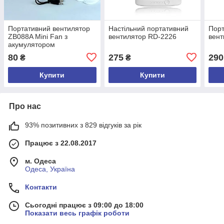
Портативний вентилятор
Настільний портативний
Порт
ZB088A Mini Fan з
вентилятор RD-2226
вент
акумулятором
80
275
290
₴
₴
Купити
Купити
Про нас
93% позитивних з 829 відгуків за рік
Працює з 22.08.2017
м. Одеса
Одеса, Україна
Контакти
Сьогодні працює з 09:00 до 18:00
Показати весь графік роботи