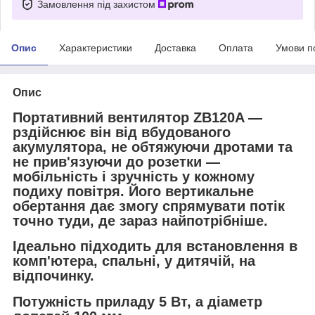
Замовлення під захистом
Опис
Характеристики
Доставка
Оплата
Умови п
Опис
Портативний вентилятор ZB120A —
рздійснює він від вбудованого
акумулятора, не обтяжуючи дротами та
не прив'язуючи до розетки —
мобільність і зручність у кожному
подиху повітря. Його вертикальне
обертання дає змогу спрямувати потік
точно туди, де зараз найпотрібніше.
Ідеально підходить для встановлення в
комп'ютера, спальні, у дитячій, на
відпочинку.
Потужність приладу 5 Вт, а діаметр