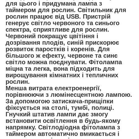
для цього і придумана лампа з
таймером для рослин. Світильник для
рослин працює від USB. Пристрій
генерує світло червоного та синього
спектра, сприятливе для рослин.
Червоний покращує цвітіння і
дозрівання плодів, синій прискорює
розвиток паростків і коренів. Для
більшого ж ефекту, червоне та синє
світло можна поєднувати. Фітолампа
міцна та легка, вона підходить для
вирощування кімнатних і тепличних
рослин.
Менша витрата електроенергії,
порівнюючи з люмінесцентною лампою.
За допомогою затискача-прищіпки
фіксується на столі, тумбі, полиці.
Гнучкий штатив лампи дає змогу
встановити освітлення в будь-якому
напрямку. Світлодіодна фітолампа з
таймером автоматично вмикається і