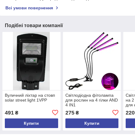
Всі умови повернення
Подібні товари компанії
Вуличний ліхтар на стовп
Світлодіодна фітолампа
Світ
solar street light 1VPP
для рослин на 4 гілки AND
на 2
4 IN1
для 
Тай
491
275
220
₴
₴
Купити
Купити