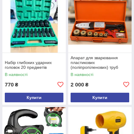
Апарат для зварювання
Набір глибоких ударних
пластикових
головок 20 предметів
(поліпропіленових) труб
В наявності
В наявності
770
2 000
₴
₴
Купити
Купити