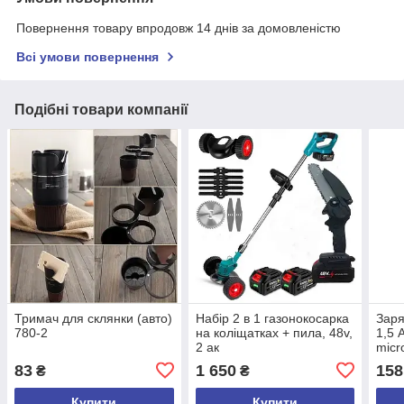
Повернення товару впродовж 14 днів за домовленістю
Всі умови повернення
Подібні товари компанії
Тримач для склянки (авто)
Набір 2 в 1 газонокосарка
Заря
780-2
на коліщатках + пила, 48v,
1,5 
2 ак
micr
V8
83
1 650
158
₴
₴
Купити
Купити