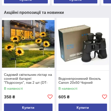
Акційні пропозиції та новинки
Садовий світильник-ліхтар на
сонячній батареї
Водонепроникний бінокль
"Подосонух", пак 2 шт (DT-
Canon 20х50 Чорний
1391)
В наявності
В наявності
358
605
₴
₴
Купити
Купити