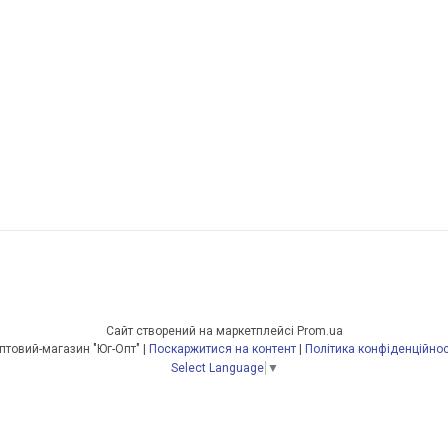
Сайт створений на маркетплейсі
Prom.ua
Оптовий-магазин "Юг-Опт" |
Поскаржитися на контент
|
Політика конфіденційнос
Select Language
▼