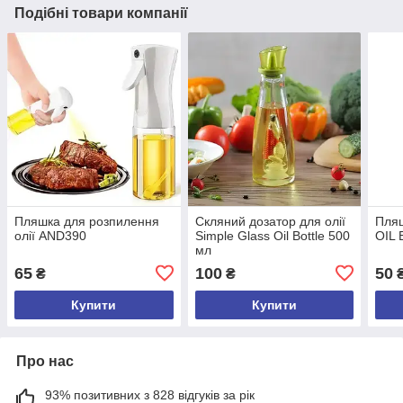
Подібні товари компанії
Пляшка для розпилення
Скляний дозатор для олії
Пляш
олії AND390
Simple Glass Oil Bottle 500
OIL
мл
65
100
50
₴
₴
Купити
Купити
Про нас
93% позитивних з 828 відгуків за рік