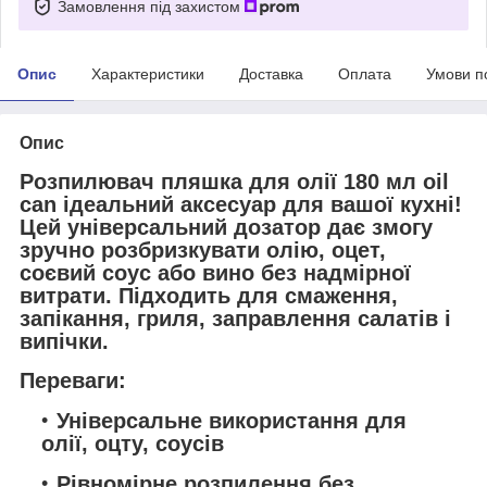
Замовлення під захистом
Опис
Характеристики
Доставка
Оплата
Умови п
Опис
Розпилювач пляшка для олії 180 мл oil
can ідеальний аксесуар для вашої кухні!
Цей універсальний дозатор дає змогу
зручно розбризкувати олію, оцет,
соєвий соус або вино без надмірної
витрати. Підходить для смаження,
запікання, гриля, заправлення салатів і
випічки.
Переваги:
Універсальне використання для
олії, оцту, соусів
Рівномірне розпилення без