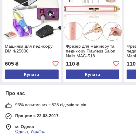
Машинка для педикюру
Фрезер для манікюру та
Фрез
DM 4/25000
педикюру Flawless Salon
пед
Nails MAG-518
Mani
605
110
110
₴
₴
Купити
Купити
Про нас
93% позитивних з 828 відгуків за рік
Працює з 22.08.2017
м. Одеса
Одеса, Україна