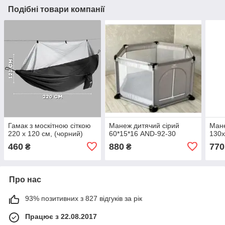
Подібні товари компанії
Гамак з москітною сіткою
Манеж дитячий сірий
Мане
220 х 120 см, (чорний)
60*15*16 AND-92-30
130х
460
880
770
₴
₴
Про нас
93% позитивних з 827 відгуків за рік
Працює з 22.08.2017