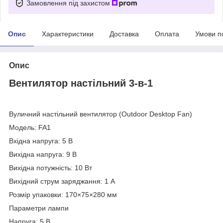
Замовлення під захистом
Опис
Характеристики
Доставка
Оплата
Умови п
Опис
Вентилятор настільний 3-в-1
Вуличний настільний вентилятор (Outdoor Desktop Fan)
Модель: FA1
Вхідна напруга: 5 В
Вихідна напруга: 9 В
Вихідна потужність: 10 Вт
Вихідний струм заряджання: 1 А
Розмір упаковки: 170×75×280 мм
Параметри лампи
Напруга: 5 В