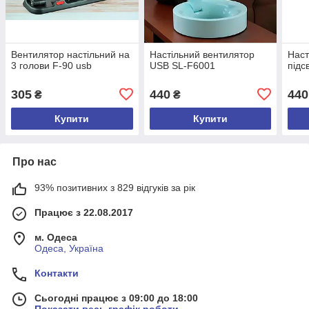
Вентилятор настільний на
Настільний вентилятор
Наст
3 голови F-90 usb
USB SL-F6001
підс
305
440
440
₴
₴
Купити
Купити
Про нас
93% позитивних з 829 відгуків за рік
Працює з 22.08.2017
м. Одеса
Одеса, Україна
Контакти
Сьогодні працює з 09:00 до 18:00
Показати весь графік роботи