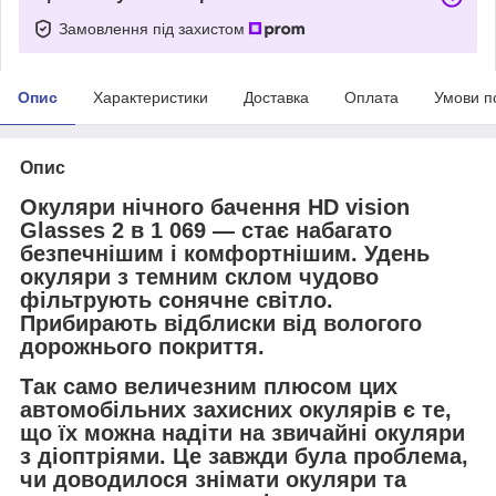
Замовлення під захистом
Опис
Характеристики
Доставка
Оплата
Умови п
Опис
Окуляри нічного бачення HD vision
Glasses 2 в 1 069 — стає набагато
безпечнішим і комфортнішим. Удень
окуляри з темним склом чудово
фільтрують сонячне світло.
Прибирають відблиски від вологого
дорожнього покриття.
Так само величезним плюсом цих
автомобільних захисних окулярів є те,
що їх можна надіти на звичайні окуляри
з діоптріями. Це завжди була проблема,
чи доводилося знімати окуляри та