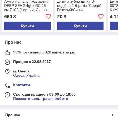
Акула на пульті керування
Дитяча зубна щітка U-
Дитя
DEEP SEA 2.4ghz RC 25
подібна 2-6 років "Серце"
6072
см Z102 (Чорний, Синій)
Рожевий/Синій
K+Ж
660
20
4 1
₴
₴
Купити
Купити
Про нас
93% позитивних з 828 відгуків за рік
Працює з 22.08.2017
м. Одеса
Одеса, Україна
Контакти
Сьогодні працює з 09:00 до 18:00
Показати весь графік роботи
Про нас