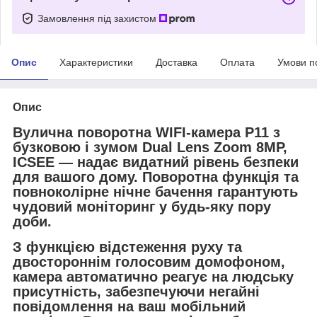
Замовлення під захистом
Опис
Характеристики
Доставка
Оплата
Умови п
Опис
Вулична поворотна WIFI-камера P11 з
бузковою і зумом Dual Lens Zoom 8MP,
ICSEE — надає видатний рівень безпеки
для вашого дому. Поворотна функція та
повноколірне нічне бачення гарантують
чудовий моніторинг у будь-яку пору
доби.
З функцією відстеження руху та
двостороннім голосовим домофоном,
камера автоматично реагує на людську
присутність, забезпечуючи негайні
повідомлення на ваш мобільний