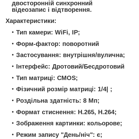
двосторонній синхронний
відеозапис і відтворення.
Характеристики:
Тип камери: WiFi, IP;
Форм-фактор: поворотний
Застосування: внутрішня/вулична;
Інтерфейс: Дротовий/Бесдротовий
Тип матриці: CMOS;
Фізичний розмір матриці: 1/4| ;
Роздільна здатність: 8 Мп;
Формат стиснення: H.265, H.264;
Зображення картинки: кольорове;
Режим запису "День/ніч": є;