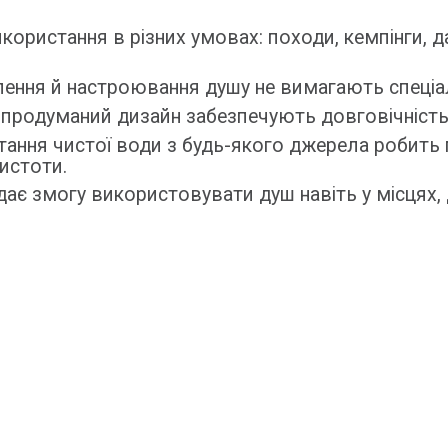
ористання в різних умовах: походи, кемпінги, дач
ення й настроювання душу не вимагають спеціал
та продуманий дизайн забезпечують довговічність
стання чистої води з будь-якого джерела робить 
истоти.
ає змогу використовувати душ навіть у місцях, 