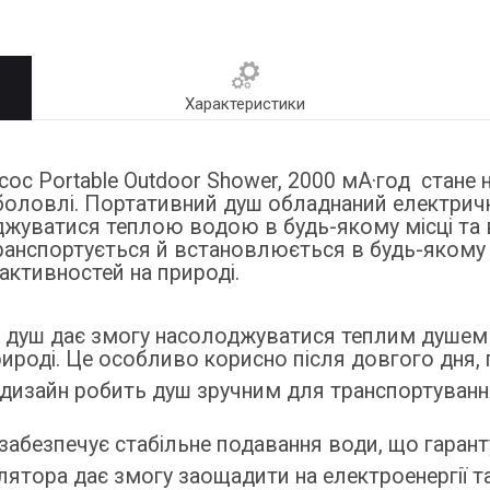
Характеристики
сос Portable Outdoor Shower, 2000 мА·год стане
 риболовлі. Портативний душ обладнаний електри
уватися теплою водою в будь-якому місці та в
ранспортується й встановлюється в будь-якому з
 активностей на природі.
 душ дає змогу насолоджуватися теплим душем у
рироді. Це особливо корисно після довгого дня, 
й дизайн робить душ зручним для транспортуванн
 забезпечує стабільне подавання води, що гаран
лятора дає змогу заощадити на електроенергії т