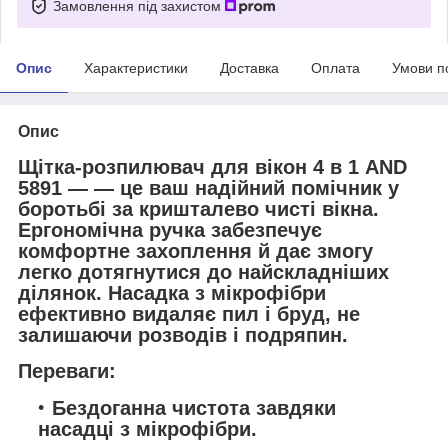
Замовлення під захистом
Опис
Характеристики
Доставка
Оплата
Умови п
Опис
Щітка-розпилювач для вікон 4 в 1 AND
5891 — — це ваш надійний помічник у
боротьбі за кришталево чисті вікна.
Ергономічна ручка забезпечує
комфортне захоплення й дає змогу
легко дотягнутися до найскладніших
ділянок. Насадка з мікрофібри
ефективно видаляє пил і бруд, не
залишаючи розводів і подряпин.
Переваги:
Бездоганна чистота завдяки
насадці з мікрофібри.