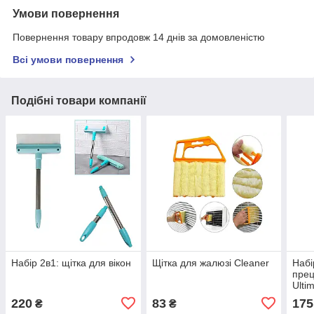
Умови повернення
Повернення товару впродовж 14 днів за домовленістю
Всі умови повернення
Подібні товари компанії
Набір 2в1: щітка для вікон
Щітка для жалюзі Cleaner
Набі
прец
Ulti
елек
220
83
175
₴
₴