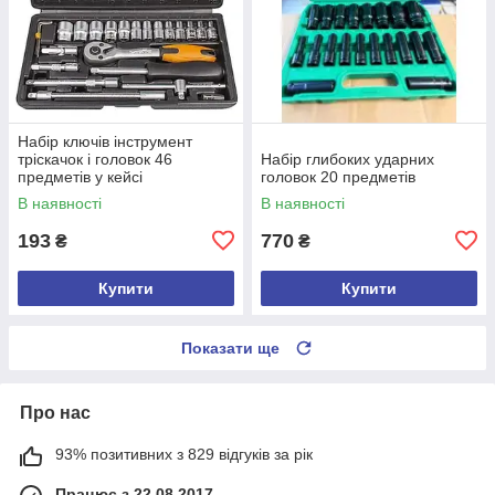
Набір ключів інструмент
тріскачок і головок 46
Набір глибоких ударних
предметів у кейсі
головок 20 предметів
В наявності
В наявності
193
770
₴
₴
Купити
Купити
Показати ще
Про нас
93% позитивних з 829 відгуків за рік
Працює з 22.08.2017