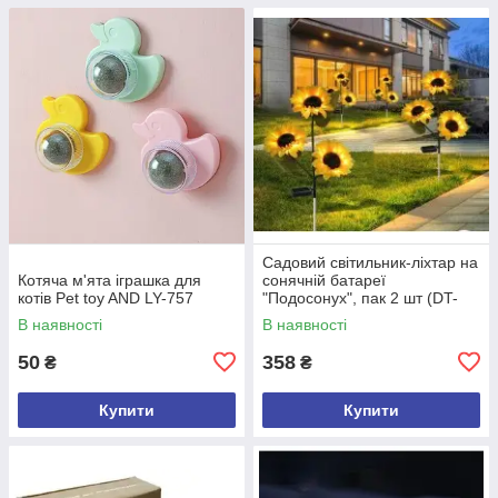
Садовий світильник-ліхтар на
Котяча м'ята іграшка для
сонячній батареї
котів Pet toy AND LY-757
"Подосонух", пак 2 шт (DT-
1391)
В наявності
В наявності
50
358
₴
₴
Купити
Купити