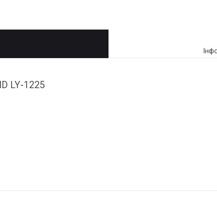
Інф
ND LY-1225