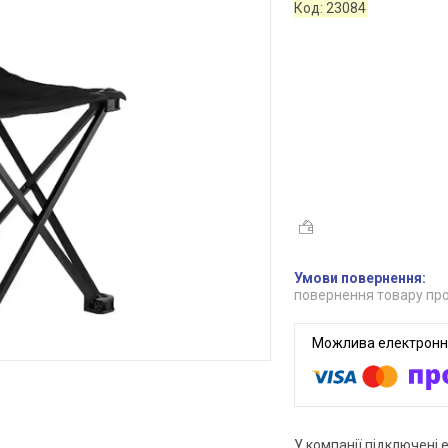
Код:
23084
повернення товару про
У компанії підключені 