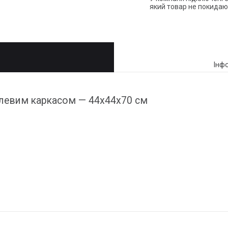
який товар не покидаю
Інф
алевим каркасом — 44х44х70 см