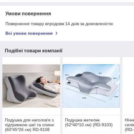
Умови повернення
Повернення товару впродовж 14 днів за домовленістю
Всі умови повернення
Подібні товари компанії
Подушка для наголов'я з
Подушка метелик
Нічн
підтримкою шиї та спини
(62*40*10 см) (RD-9103)
силі
(60*45*26 см) RD-9108
(RD-