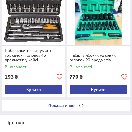
Набір ключів інструмент
тріскачок і головок 46
Набір глибоких ударних
предметів у кейсі
головок 20 предметів
В наявності
В наявності
193
770
₴
₴
Купити
Купити
Показати ще
Про нас