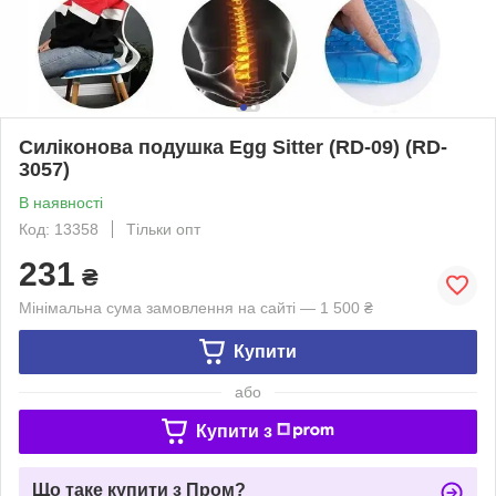
Силіконова подушка Egg Sitter (RD-09) (RD-
3057)
В наявності
Код: 13358
Тільки опт
231
₴
Мінімальна сума замовлення на сайті — 1 500 ₴
Купити
або
Купити з
Що таке купити з Пром?