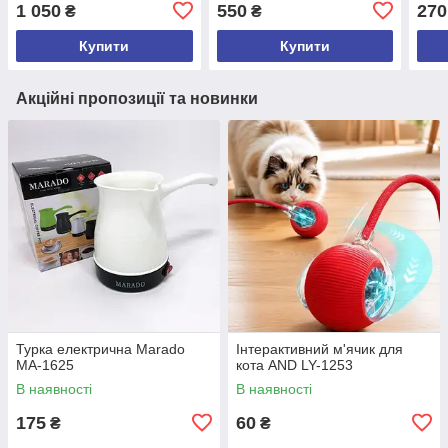
1 050
550
270
₴
₴
Купити
Купити
Акційні пропозиції та новинки
Турка електрична Marado
Інтерактивний м'ячик для
MA-1625
кота AND LY-1253
В наявності
В наявності
175
60
₴
₴