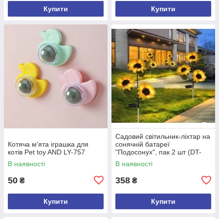
Купити
Купити
Садовий світильник-ліхтар на
Котяча м'ята іграшка для
сонячній батареї
котів Pet toy AND LY-757
"Подосонух", пак 2 шт (DT-
1391)
В наявності
В наявності
50
358
₴
₴
Купити
Купити