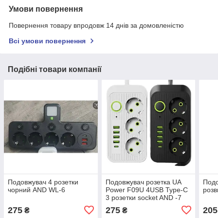
Умови повернення
Повернення товару впродовж 14 днів за домовленістю
Всі умови повернення
Подібні товари компанії
Подовжувач 4 розетки
Подовжувач розетка UA
Под
чорний AND WL-6
Power F09U 4USB Type-C
роз
3 розетки socket AND -7
275
275
205
₴
₴