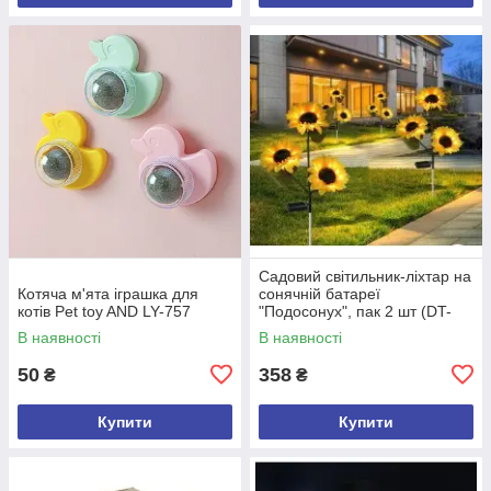
Садовий світильник-ліхтар на
Котяча м'ята іграшка для
сонячній батареї
котів Pet toy AND LY-757
"Подосонух", пак 2 шт (DT-
1391)
В наявності
В наявності
50
358
₴
₴
Купити
Купити