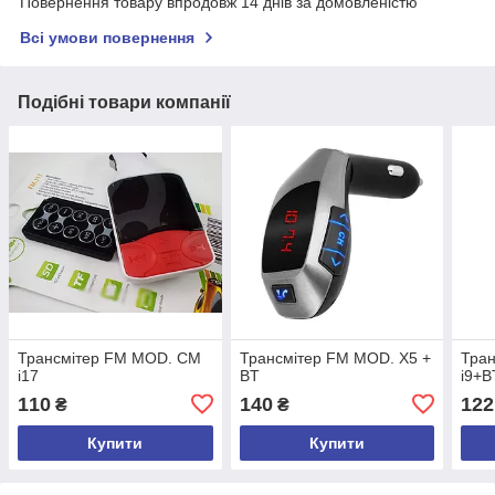
Повернення товару впродовж 14 днів за домовленістю
Всі умови повернення
Подібні товари компанії
Трансмітер FM MOD. CM
Трансмітер FM MOD. X5 +
Тра
i17
BT
i9+B
110
140
122
₴
₴
Купити
Купити