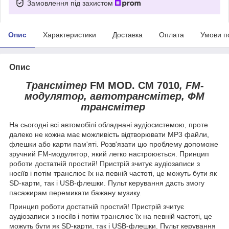
Замовлення під захистом
Опис
Характеристики
Доставка
Оплата
Умови п
Опис
Трансмітер
FM MOD. CM 7010
, FM-
модулятор, автотрансмітер, ФМ
трансмітер
На сьогодні всі автомобілі обладнані аудіосистемою, проте
далеко не кожна має можливість відтворювати MP3 файли,
флешки або карти пам'яті. Розв'язати цю проблему допоможе
зручний FM-модулятор, який легко настроюється. Принцип
роботи достатній простий! Пристрій зчитує аудіозаписи з
носіїв і потім транслює їх на певній частоті, це можуть бути як
SD-карти, так і USB-флешки. Пульт керування дасть змогу
пасажирам перемикати бажану музику.
Принцип роботи достатній простий! Пристрій зчитує
аудіозаписи з носіїв і потім транслює їх на певній частоті, це
можуть бути як SD-карти, так і USB-флешки. Пульт керування