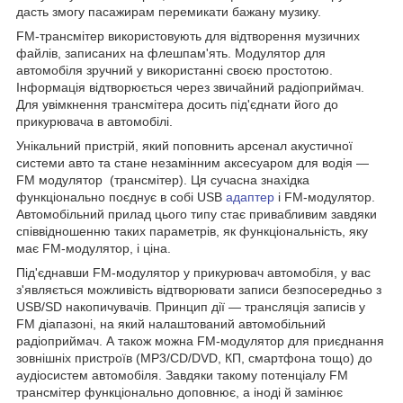
дасть змогу пасажирам перемикати бажану музику.
FM-трансмітер використовують для відтворення музичних
файлів, записаних на флешпам'ять. Модулятор для
автомобіля зручний у використанні своєю простотою.
Інформація відтворюється через звичайний радіоприймач.
Для увімкнення трансмітера досить під'єднати його до
прикурювача в автомобілі.
Унікальний пристрій, який поповнить арсенал акустичної
системи авто та стане незамінним аксесуаром для водія —
FM модулятор (трансмітер). Ця сучасна знахідка
функціонально поєднує в собі USB
адаптер
і FM-модулятор.
Автомобільний прилад цього типу стає привабливим завдяки
співвідношенню таких параметрів, як функціональність, яку
має FM-модулятор, і ціна.
Під'єднавши FM-модулятор у прикурювач автомобіля, у вас
з'являється можливість відтворювати записи безпосередньо з
USB/SD накопичувачів. Принцип дії — трансляція записів у
FM діапазоні, на який налаштований автомобільний
радіоприймач. А також можна FM-модулятор для приєднання
зовнішніх пристроїв (MP3/CD/DVD, КП, смартфона тощо) до
аудіосистем автомобіля. Завдяки такому потенціалу FM
трансмітер функціонально доповнює, а іноді й замінює