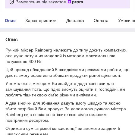
Замовлення під захистом
Опис
Характеристики
Доставка
Оплата
Умови п
Опис
Ручний міксер Rainberg належить до типу досить компактних,
але дуже потужних моделей із мотором максимальною
потужністю 400 Вт.
Цей прилад обладнаний 5 швидкісними режимами роботи, що
дають змогу ефективно збивати продукти різної щільності.
У комплекті з міксером Ви знайдете додаткові гаки для
замішування тіста, що гідно зможуть оцінити ті господині, які
люблять тішити свою сім'ю різними випічками.
А два віночки для збивання дадуть змогу швидко та якісно
збити потрібний Вам продукт. За допомогою ручного міксера
Rainberg ви з легкістю потішите всю сім'ю смачним
повітряним десертом.
Отримати суміші різної консистенції ви зможете завдяки 5
швидкісним режимам.