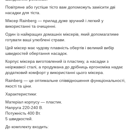
Повітряне або густіше тісто вам допоможуть замісити дві
насадки для тіста.
Міксер Rainberg — прилад дуже зручний і легкий у
використанні та очищенні.
Один із найкращих домашніх міксерів, який допомагатиме
готувати ваші улюблені страви.
Цей міксер має чудову плавність обертів і великий вибір
швидкостей обертання насадок.
Корпус міксера виготовлений із пластику, а насадки з
неіржавкої сталі, а продумана до дрібниць ергономіка надає
додатковий комфорт у використанні цього міксера.
Rainberg — це оптимальне співвідношення функціональності,
якості та ціни.
Характеристики:
Матеріал корпусу — пластик.
Напруга 220-240 В.
Потужність 400 Вт.
5 швидкостей.
До комплекту входить: