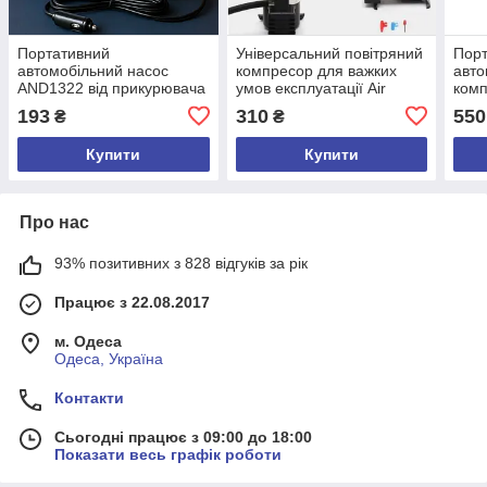
Портативний
Універсальний повітряний
Пор
автомобільний насос
компресор для важких
авто
AND1322 від прикурювача
умов експлуатації Air
комп
(12V) з манометром
pump AND XL-823
LY-1
193
310
550
₴
₴
Купити
Купити
Про нас
93% позитивних з 828 відгуків за рік
Працює з 22.08.2017
м. Одеса
Одеса, Україна
Контакти
Сьогодні працює з 09:00 до 18:00
Показати весь графік роботи