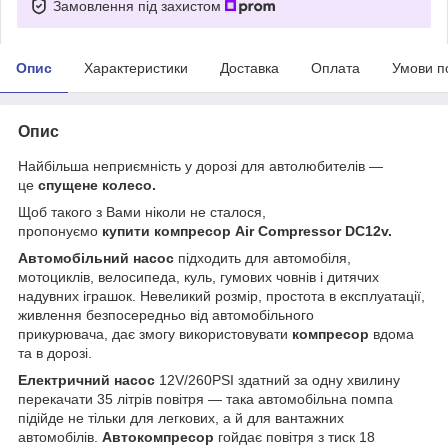
Замовлення під захистом
Опис
Характеристики
Доставка
Оплата
Умови п
Опис
Найбільша неприємність у дорозі для автолюбителів —
це
спущене колесо.
Щоб такого з Вами ніколи не сталося,
пропонуємо
купити компресор
Air Compressor DC12v.
Автомобільний насос
підходить для автомобіля,
мотоциклів, велосипеда, куль, гумових човнів і дитячих
надувних іграшок. Невеликий розмір, простота в експлуатації,
живлення безпосередньо від автомобільного
прикурювача, дає змогу використовувати
компресор
вдома
та в дорозі.
Електричний насос
12V/260PSI здатний за одну хвилину
перекачати 35 літрів повітря — така автомобільна помпа
підійде не тільки для легкових, а й для вантажних
автомобілів.
Автокомпресор
гойдає повітря з тиск 18