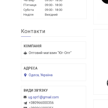
Четвер
09:00
18:00
Пʼятниця
09:00
18:00
Субота
09:00
18:00
Неділя
Вихідний
Контакти
Оптовий-магазин "Юг-Опт"
Одеса, Україна
ug.opt1@gmail.com
+380966000356