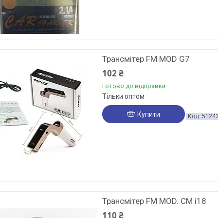
Трансмітер FM MOD G7
102 ₴
Готово до відправки
Тільки оптом
Купити
5124
Трансмітер FM MOD. CM i18
110 ₴