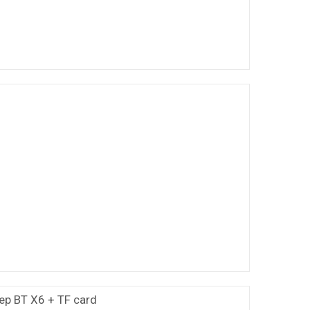
ер BT X6 + TF card