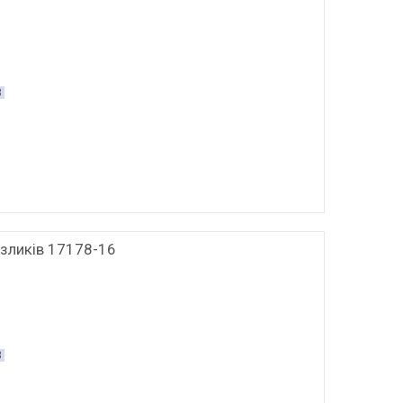
8
зликів 17178-16
3