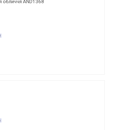
ля обличчя AND1368
0
6