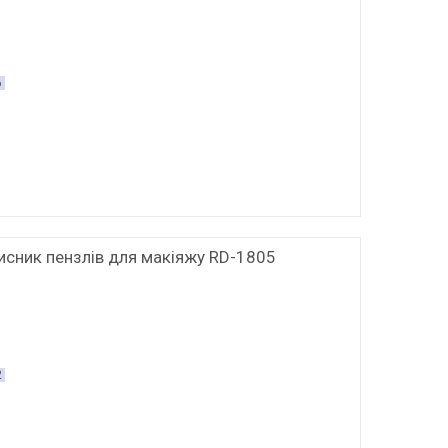
6
исник пензлів для макіяжу RD-1805
2